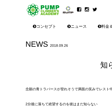
コンセプト
ニュース
料金
NEWS
2018.09.26
知
念願の青トラバースが登れそうで満面の笑みでレスト
2分後に落ちて絶望するのを彼はまだ知らない