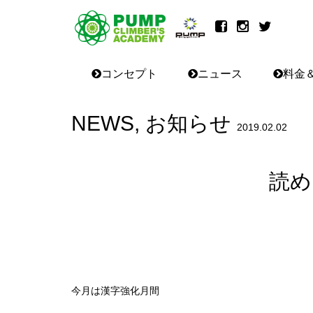
コンセプト
ニュース
料金
NEWS
,
お知らせ
2019.02.02
読め
今月は漢字強化月間