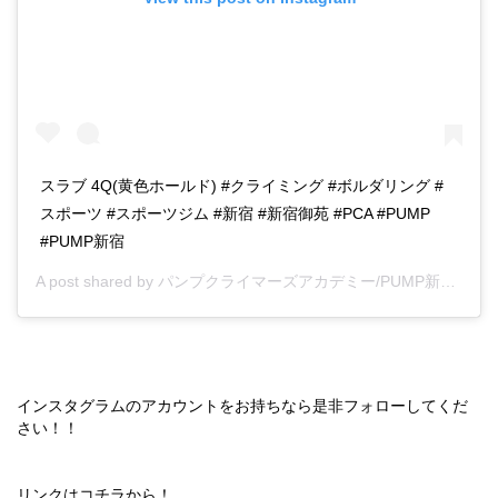
スラブ 4Q(黄色ホールド) #クライミング #ボルダリング #
スポーツ #スポーツジム #新宿 #新宿御苑 #PCA #PUMP
#PUMP新宿
A post shared by
パンプクライマーズアカデミー/PUMP新宿
(@pca
インスタグラムのアカウントをお持ちなら是非フォローしてくだ
さい！！
リンクはコチラから！