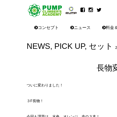
コンセプト
ニュース
料金
NEWS
,
PICK UP
,
セット
長物
ついに変わりました！
３F長物！
今回も課題は、水色、オレンジ、赤の３本！